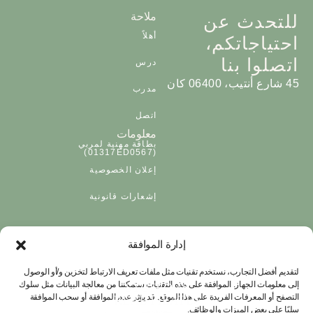
ملاحة
للتحدث عن
أهلاً
احتياجاتكم،
اتصلوا بنا
درس
45 شارع أنتيب، 06400 كان
مدرب
اتصل
معلومات
بطاقة مهنية لمربي
(01317ED0567)
إعلان الخصوصية
إشعارات قانونية
إدارة الموافقة
لتقديم أفضل التجارب، نستخدم تقنيات مثل ملفات تعريف الارتباط لتخزين و/أو الوصول
إلى معلومات الجهاز. الموافقة على هذه التقنيات ستمكننا من معالجة البيانات مثل سلوك
التصفح أو المعرفات الفريدة على هذا الموقع. قد يؤثر عدم الموافقة أو سحب الموافقة
سلبًا على بعض الميزات والوظائف.