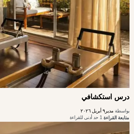
درس استكشافي
بواسطة
مدير
٩ أبريل ٢٠٢٦
1 حد أدنى للقراءة
متابعة القراءة