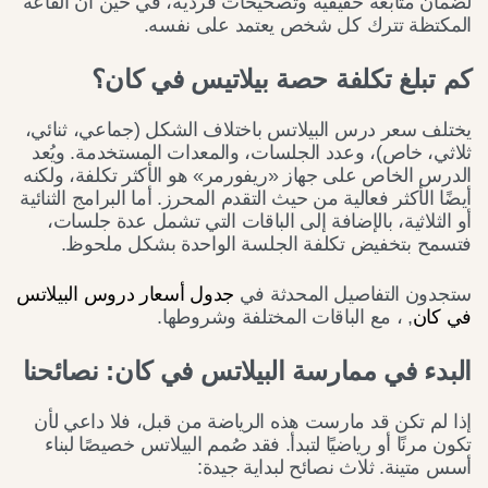
لضمان متابعة حقيقية وتصحيحات فردية، في حين أن القاعة
المكتظة تترك كل شخص يعتمد على نفسه.
كم تبلغ تكلفة حصة بيلاتيس في كان؟
يختلف سعر درس البيلاتس باختلاف الشكل (جماعي، ثنائي،
ثلاثي، خاص)، وعدد الجلسات، والمعدات المستخدمة. ويُعد
الدرس الخاص على جهاز «ريفورمر» هو الأكثر تكلفة، ولكنه
أيضًا الأكثر فعالية من حيث التقدم المحرز. أما البرامج الثنائية
أو الثلاثية، بالإضافة إلى الباقات التي تشمل عدة جلسات،
فتسمح بتخفيض تكلفة الجلسة الواحدة بشكل ملحوظ.
ستجدون التفاصيل المحدثة في
جدول أسعار دروس البيلاتس
في كان
, ، مع الباقات المختلفة وشروطها.
البدء في ممارسة البيلاتس في كان: نصائحنا
إذا لم تكن قد مارست هذه الرياضة من قبل، فلا داعي لأن
تكون مرنًا أو رياضيًا لتبدأ. فقد صُمم البيلاتس خصيصًا لبناء
أسس متينة. ثلاث نصائح لبداية جيدة: