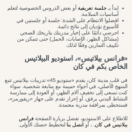
ابدأ بـ
جلسة تعريفية
أو بعض الدروس الخصوصية لتعلم
أساسيات السلامة.
افضلوا الانتظام على الشدة: جلسة أو جلستين في
الأسبوع تؤديان إلى نتائج دائمة.
احرصي دائمًا على إخبار مدربتك بتاريخك الصحي
(مشاكل الظهر، الإصابات، الحمل) حتى تتمكن من
تكييف التمارين وفقًا لذلك.
«فرانس بيلاتيس»، استوديو البيلاتيس
الخاص بكم في كان
في قلب مدينة كان، يقدم «ستوديو 45» تدريبات بيلاتيس تتبع
المنهج الأصلي، في أجواء حميمة مع متابعة شخصية. سواء
كنت تسعى إلى تخفيف آلام الظهر، أو العودة إلى ممارسة
النشاط البدني برفق، أو إحراز تقدم على جهاز «ريفورمر»،
فستحظى بمرافقة مدربة معتمدة.
للاطلاع على الاستوديو، تفضل بزيارة الصفحة
فرانس
بيلاتيس في كان
, ، أو
اتصل بنا
لتخطيط حصتك الأولى.