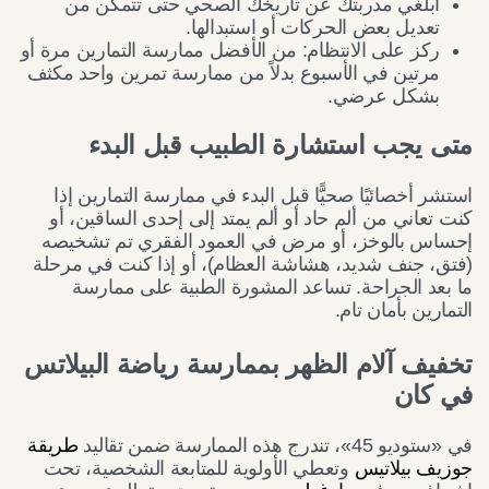
أبلغي مدربتك عن تاريخك الصحي حتى تتمكن من
تعديل بعض الحركات أو استبدالها.
ركز على الانتظام: من الأفضل ممارسة التمارين مرة أو
مرتين في الأسبوع بدلاً من ممارسة تمرين واحد مكثف
بشكل عرضي.
متى يجب استشارة الطبيب قبل البدء
استشر أخصائيًا صحيًّا قبل البدء في ممارسة التمارين إذا
كنت تعاني من ألم حاد أو ألم يمتد إلى إحدى الساقين، أو
إحساس بالوخز، أو مرض في العمود الفقري تم تشخيصه
(فتق، جنف شديد، هشاشة العظام)، أو إذا كنت في مرحلة
ما بعد الجراحة. تساعد المشورة الطبية على ممارسة
التمارين بأمان تام.
تخفيف آلام الظهر بممارسة رياضة البيلاتس
في كان
في «ستوديو 45»، تندرج هذه الممارسة ضمن تقاليد
طريقة
جوزيف بيلاتيس
وتعطي الأولوية للمتابعة الشخصية، تحت