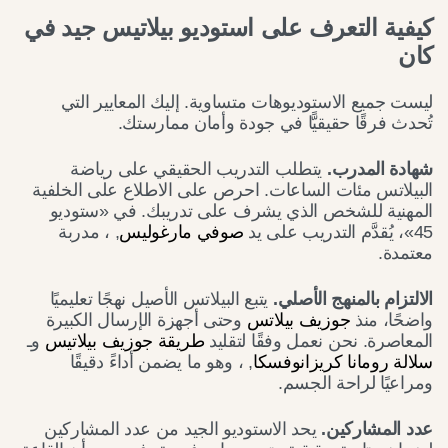
كيفية التعرف على استوديو بيلاتيس جيد في
كان
ليست جميع الاستوديوهات متساوية. إليك المعايير التي
تُحدث فرقًا حقيقيًّا في جودة وأمان ممارستك.
شهادة المدرب.
يتطلب التدريب الحقيقي على رياضة
البيلاتس مئات الساعات. احرص على الاطلاع على الخلفية
المهنية للشخص الذي يشرف على تدريبك. في «ستوديو
45»، يُقدَّم التدريب على يد
صوفي مارغوليس
, ، مدربة
معتمدة.
الالتزام بالمنهج الأصلي.
يتبع البيلاتس الأصيل نهجًا تعليميًا
واضحًا، منذ
جوزيف بيلاتس
وحتى أجهزة الإرسال الكبيرة
المعاصرة. نحن نعمل وفقًا لتقليد
طريقة جوزيف بيلاتيس
وـ
سلالة رومانا كريزانوفسكا
, ، وهو ما يضمن أداءً دقيقًا
ومراعيًا لراحة الجسم.
عدد المشاركين.
يحد الاستوديو الجيد من عدد المشاركين