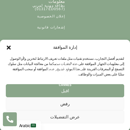
معلومات
بطاقة مهنية لمربي
(01317ED0567)
إعلان الخصوصية
إشعارات قانونية
إدارة الموافقة
لتقديم أفضل التجارب، نستخدم تقنيات مثل ملفات تعريف الارتباط لتخزين و/أو الوصول
إلى معلومات الجهاز. الموافقة على هذه التقنيات ستمكننا من معالجة البيانات مثل سلوك
التصفح أو المعرفات الفريدة على هذا الموقع. قد يؤثر عدم الموافقة أو سحب الموافقة
سلبًا على بعض الميزات والوظائف.
اقبل
رفض
© 2026 ستوديو 45. جميع الحقوق محفوظة.
English
تم تصميم وتطوير الموقع بواسطة
ستوديو جيه
2026
©
ǀ
استوديو 45 – استوديو بيلاتس فاخر في كان. جميع الحقوق
French
عرض التفضيلات
محفوظة.
Arabic