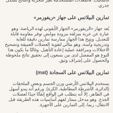
جذري.
تمارين البيلاتس على جهاز «ريفورمر»
يُعد جهاز «الريفورمر» الجهاز الأيقوني لهذه الرياضة: وهو
عبارة عن عربة منزلقة مزودة بنوابض توفر مقاومة قابلة
للتعديل. ويتيح هذا الجهاز ممارسة تمارين دقيقة للغاية
وتدريجية وآمنة، وهو مثالي لتقوية العضلات العميقة وتصحيح
الاختلالات ومرافقة عملية إعادة التأهيل. وغالبًا ما يكون هذا
النوع هو المفضل لدى من يسعون إلى تحقيق نتائج ملحوظة
والحصول على إشراف وثيق.
تمارين البيلاتس على السجادة (mat)
يستخدم البيلاتس الأرضي وزن الجسم وبعض الملحقات
(الدائرة، الأشرطة المطاطية، الكرة). ورغم أنه يبدو أسهل
في الظاهر، إلا أنه يتطلب في الواقع إتقانًا جيدًا لعضلات
الجذع. وهو مدخل ممتاز لفهم أساسيات هذه الطريقة قبل
الانتقال، ربما، إلى التمارين على الأجهزة.