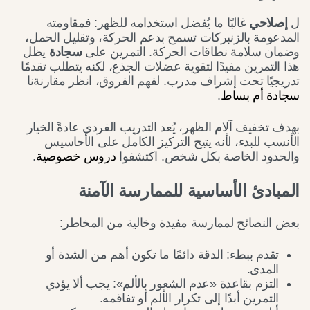
ل
إصلاحي
غالبًا ما يُفضل استخدامه للظهر: فمقاومته
المدعومة بالزنبركات تسمح بدعم الحركة، وتقليل الحمل،
وضمان سلامة نطاقات الحركة. التمرين على
سجادة
يظل
هذا التمرين مفيدًا لتقوية عضلات الجذع، لكنه يتطلب تقدمًا
تدريجيًا تحت إشراف مدرب. لفهم الفروق، انظر مقارنةنا
سجادة أم بساط
.
بهدف تخفيف آلام الظهر، يُعد التدريب الفردي عادةً الخيار
الأنسب للبدء، لأنه يتيح التركيز الكامل على الأحاسيس
والحدود الخاصة بكل شخص. اكتشفوا
دروس خصوصية
.
المبادئ الأساسية للممارسة الآمنة
بعض النصائح لممارسة مفيدة وخالية من المخاطر:
تقدم ببطء: الدقة دائمًا ما تكون أهم من الشدة أو
المدى.
التزم بقاعدة «عدم الشعور بالألم»: يجب ألا يؤدي
التمرين أبدًا إلى تكرار الألم أو تفاقمه.