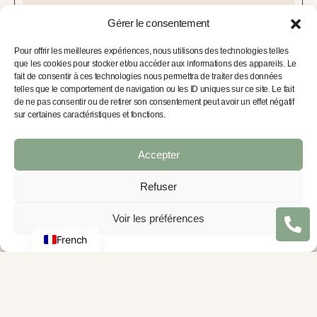
Gérer le consentement
TÉLÉPHONE (NON OBLIGATOIRE)
Pour offrir les meilleures expériences, nous utilisons des technologies telles
que les cookies pour stocker et/ou accéder aux informations des appareils. Le
fait de consentir à ces technologies nous permettra de traiter des données
telles que le comportement de navigation ou les ID uniques sur ce site. Le fait
PRÉFÉRENCE DE CONTACT
de ne pas consentir ou de retirer son consentement peut avoir un effet négatif
Téléphone
E-MAIL
sur certaines caractéristiques et fonctions.
MESSAGE
Accepter
Refuser
Arabic
English
Voir les préférences
French
Envoyer