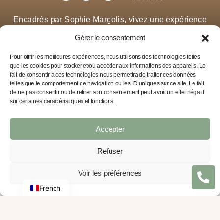
Encadrés par
Sophie Margolis
, vivez une expérience
unique en privatisant notre studio.
Gérer le consentement
Découvrir
Pour offrir les meilleures expériences, nous utilisons des technologies telles
que les cookies pour stocker et/ou accéder aux informations des appareils. Le
fait de consentir à ces technologies nous permettra de traiter des données
telles que le comportement de navigation ou les ID uniques sur ce site. Le fait
de ne pas consentir ou de retirer son consentement peut avoir un effet négatif
sur certaines caractéristiques et fonctions.
Nos Cours de Pilates
NEW
Accepter
COURS DÉCOUVERTE
Refuser
Arabic
Votre premier contact avec la méthode Real Pilates.
English
Voir les préférences
50 minutes en tête-à-tête avec Sophie pour découvrir
les appareils et trouver votre format idéal. 60 €,
French
paiement en ligne.
CADILLAC
MAT / TAPIS
REFORMER