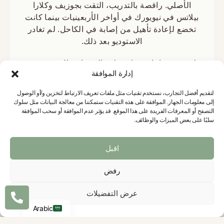
الأصلي. راقصة بالتدريب، التقت بجوزيف وكلارا
بيلاتس في نيويورك في أواخر الأربعينيات بينما كانت
تخضع لإعادة تأهيل من إصابة في الكاحل. لم تغادر
الاستوديو بعد ذلك.
لِعِشرين عامًا تقريبًا، عملت إلى جانب الزوجين في
إدارة الموافقة
الاستوديو التاريخي في الجادة الثامنة، حيث لاحظت
وتعلمت وبدأت في التدريس. عند وفاة جوزيف
لتقديم أفضل التجارب، نستخدم تقنيات مثل ملفات تعريف الارتباط لتخزين و/أو الوصول
بيلاتيس عام 1967، عهدت إليها كلارا بإدارة الاستوديو.
إلى معلومات الجهاز. الموافقة على هذه التقنيات ستمكننا من معالجة البيانات مثل سلوك
أصبحت روماناحافظة رسمية للطريقة، وقضت العقود
التصفح أو المعرفات الفريدة على هذا الموقع. قد يؤثر عدم الموافقة أو سحب الموافقة
سلبًا على بعض الميزات والوظائف.
التالية في تدريب الجيل الذي سينقل البيلاتيس بشكلها
الأصيل.
اقبل
إنها تدون
تسلسل كلاسيكي
الترتيب الدقيق للتمارين
على كل جهاز، والذي صممه جوزيف بيلاتس لإعداد
رفض
English
الجسم تدريجيًا وبدون انقطاع. تقوم بتدريب مئات
French
عرض التفضيلات
المدربين حول العالم، بما في ذلك حفيدتها.
ساري
ميخيا سانتو
, ، الذي يدير اليوم Romana's Pilates
Arabic
وقد تخرج شخصيًا
صوفي مارغوليس
.