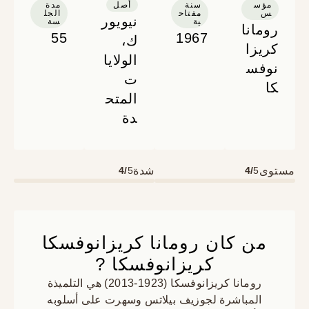
مؤس
سنة
أصل
مدة
س
مفتاح
الجل
نيويور
ية
سة
رومانا
55
1967
ك،
كريزا
الولايا
نوفس
ت
كا
المتح
دة
مستوى
5
4/
شدة
5
4/
من كان رومانا كريزانوفسكا
كريزانوفسكا ?
رومانا كريزانوفسكا (1923-2013) هي التلميذة
المباشرة لجوزيف بيلاتس وسهرت على أسلوبه