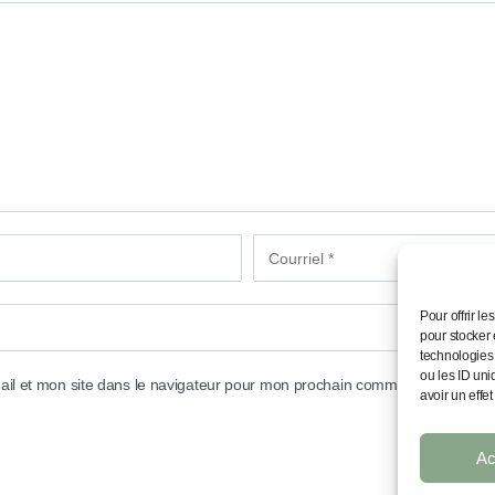
I
C
(
D
M
Pour offrir l
pour stocker 
technologies
ou les ID uni
il et mon site dans le navigateur pour mon prochain commentaire.
avoir un effet
Ac
© 2026 Studio45. All rights reserved.
R
STUDIOJAE
ǀ
©
2026
STUDIO 45 – STUDIO PILATES PREMIUM À 