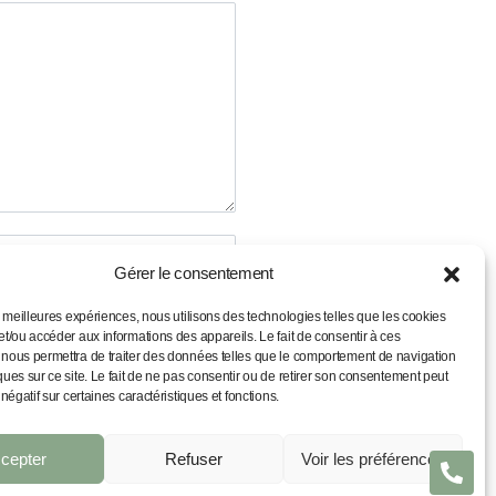
INSTRUCTEUR
CONTACT
nfo
ARTE PROFESSIONNELLE ÉDUCATEUR
01317ED0567)
ÉCLARATION DE CONFIDENTIALITÉ
ENTIONS LÉGALES
Gérer le consentement
es meilleures expériences, nous utilisons des technologies telles que les cookies
et/ou accéder aux informations des appareils. Le fait de consentir à ces
 nous permettra de traiter des données telles que le comportement de navigation
ques sur ce site. Le fait de ne pas consentir ou de retirer son consentement peut
 négatif sur certaines caractéristiques et fonctions.
cepter
Refuser
Voir les préférences
CANNES. TOUS DROITS RÉSERVÉS.