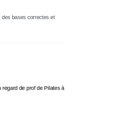
t des bases correctes et
regard de prof de Pilates à
avigation
CCUEIL
COURS