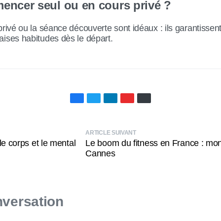
encer seul ou en cours privé ?
privé ou la séance découverte sont idéaux : ils garantissen
ises habitudes dès le départ.
ARTICLE SUIVANT
le corps et le mental
Le boom du fitness en France : mon 
Cannes
N
vos
A
nous
nversation