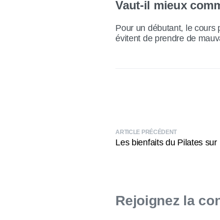
Vaut-il mieux comm
Pour un débutant, le cours 
évitent de prendre de mauva
ARTICLE PRÉCÉDENT
Les bienfaits du Pilates sur 
Pour échanger sur 
besoin, contactez-
Rejoignez la co
45 Rue d’Antibes, 06400 Cannes