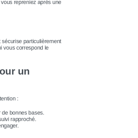
e vous repreniez après une
 sécurise particulièrement
ui vous correspond le
pour un
ention :
ur de bonnes bases.
uivi rapproché.
engager.