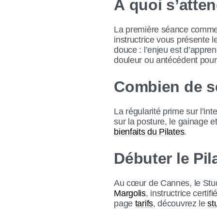
À quoi s’atten
La première séance commenc
instructrice vous présente l
douce : l’enjeu est d’appre
douleur ou antécédent pour 
Combien de s
La régularité prime sur l’i
sur la posture, le gainage et
bienfaits du Pilates
.
Débuter le Pi
Au cœur de Cannes, le Stud
Margolis
, instructrice certif
page
tarifs
, découvrez le
st